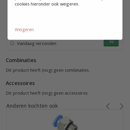
cookies hieronder ook weigeren.
Geluidsdemper MUFU x 1/2
€ 2,45
excl. BTW p.st.
Weigeren
Bekijk staffelkorting
Vandaag verzonden
Combinaties
Dit product heeft (nog) geen combinaties.
Accessoires
Dit product heeft (nog) geen accessoires.
Anderen kochten ook