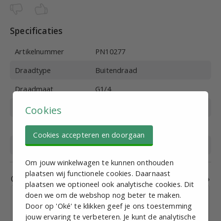
Specificaties
Artikelnummer
PN10277
Draadtype
Buitendraad
Draadmaat
G1/4
Materiaal
Kunststof
Cookies
Werkdruk (bar)
0-10
Cookies accepteren en doorgaan
Medium
Perslucht
Om jouw winkelwagen te kunnen onthouden
plaatsen wij functionele cookies. Daarnaast
Gerelateerde producten
plaatsen we optioneel ook analytische cookies. Dit
doen we om de webshop nog beter te maken.
Door op 'Oké' te klikken geef je ons toestemming
jouw ervaring te verbeteren. Je kunt de analytische