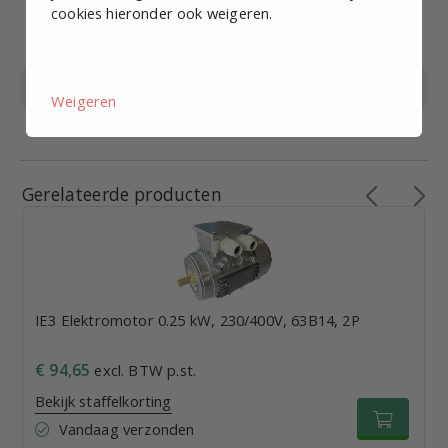
Nom.
50
cookies hieronder ook weigeren.
[meet]frequentie
[Hz]
Aantal polen
2
Weigeren
Asdiameter
11mm
Gerelateerde producten
IE3 Elektromotor 0.25 kW, 230/400V, 63B14, 2P
€ 94,65
excl. BTW p.st.
Bekijk staffelkorting
Vandaag verzonden