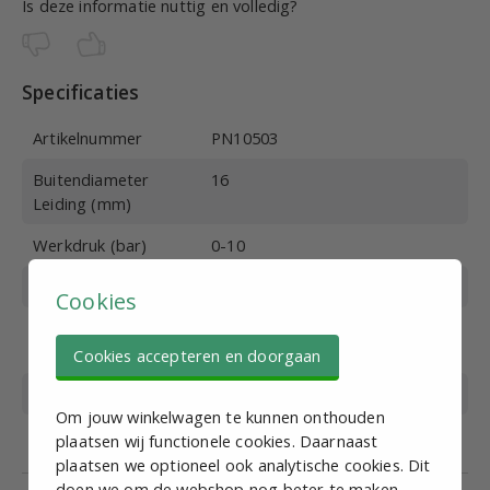
Is deze informatie nuttig en volledig?
Specificaties
Artikelnummer
PN10503
Buitendiameter
16
Leiding (mm)
Werkdruk (bar)
0-10
Max. druk (bar)
15
Cookies
Bedrijfstemperatuur
-20 tot +80
(°C)
Cookies accepteren en doorgaan
Materiaal
Kunststof
Om jouw winkelwagen te kunnen onthouden
Medium
Perslucht
plaatsen wij functionele cookies. Daarnaast
plaatsen we optioneel ook analytische cookies. Dit
doen we om de webshop nog beter te maken.