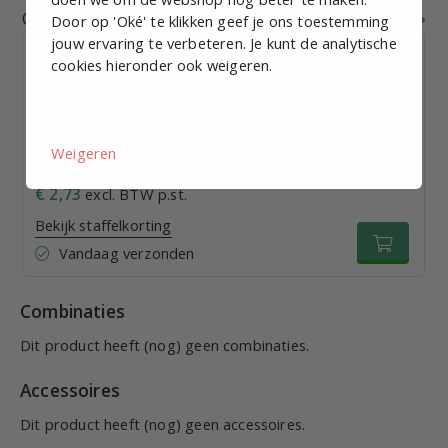
Gerelateerde producten
Door op 'Oké' te klikken geef je ons toestemming
jouw ervaring te verbeteren. Je kunt de analytische
cookies hieronder ook weigeren.
Kniekoppeling insteek (KKI) 12mm
Weigeren
€ 2,73
excl. BTW p.st.
Bekijk staffelkorting
Vandaag verzonden
Combinaties
Dit product heeft (nog) geen combinaties.
Accessoires
Dit product heeft (nog) geen accessoires.