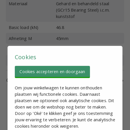
Materiaal
Gehard en behandeld staal
(GCr15 Bearing Steel) i.c.m.
kunststof
Basic load (kN)
46.8
Afmeting M
45mm
Afmeting W
60mm
Cookies
Afmeting L
100.5mm
Cookies accepteren en doorgaan
Gerelateerde producten
Om jouw winkelwagen te kunnen onthouden
plaatsen wij functionele cookies. Daarnaast
plaatsen we optioneel ook analytische cookies. Dit
doen we om de webshop nog beter te maken.
Door op 'Oké' te klikken geef je ons toestemming
Loopwagen 25mm Compact - NTRH25B
jouw ervaring te verbeteren. Je kunt de analytische
cookies hieronder ook weigeren.