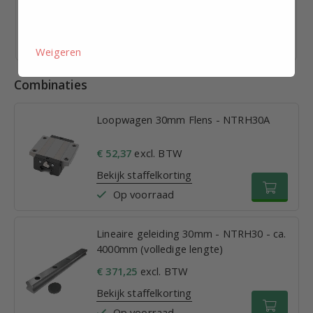
€ 41,35
excl. BTW p.st.
Bekijk staffelkorting
Vandaag verzonden
Weigeren
Combinaties
Loopwagen 30mm Flens - NTRH30A
€ 52,37
excl. BTW
Bekijk staffelkorting
Op voorraad
Lineaire geleiding 30mm - NTRH30 - ca.
4000mm (volledige lengte)
€ 371,25
excl. BTW
Bekijk staffelkorting
Op voorraad