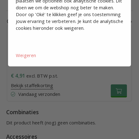
Medium
Perslucht
plaatsen we optioneel ook analytische cookies. Dit
doen we om de webshop nog beter te maken.
Door op 'Oké' te klikken geef je ons toestemming
Gerelateerde producten
jouw ervaring te verbeteren. Je kunt de analytische
cookies hieronder ook weigeren.
Weigeren
Manometer horizontaal, 0-10 bar G1/4 - D50
€ 4,91
excl. BTW p.st.
Bekijk staffelkorting
Vandaag verzonden
Combinaties
Dit product heeft (nog) geen combinaties.
Accessoires