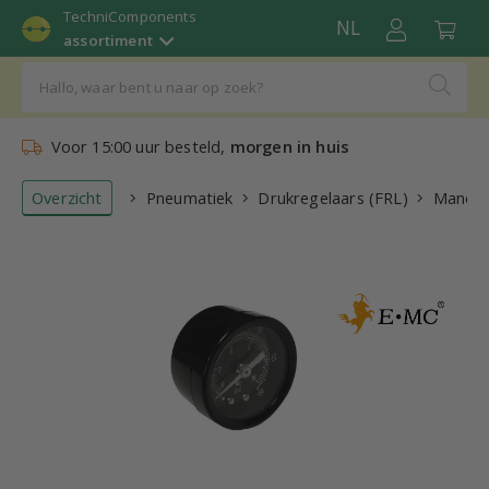
TechniComponents
NL
assortiment
Voor 15:00 uur besteld,
morgen in huis
Overzicht
Pneumatiek
Drukregelaars (FRL)
Manom