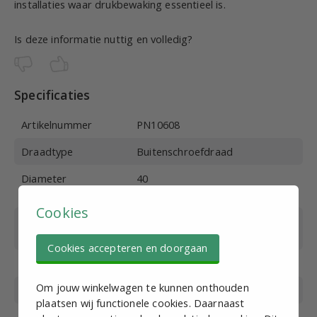
installaties waar drukbewaking essentieel is.
Is deze informatie nuttig en volledig?
Specificaties
Artikelnummer
PN10608
Draadtype
Buitenschroefdraad
Diameter
40
manometer (mm)
Cookies
Manometer
Bar/psi
aanduiding
Cookies accepteren en doorgaan
Bereik manometer
1-10 bar / 0-150 psi
Om jouw winkelwagen te kunnen onthouden
Poortaansluiting
G1/8
plaatsen wij functionele cookies. Daarnaast