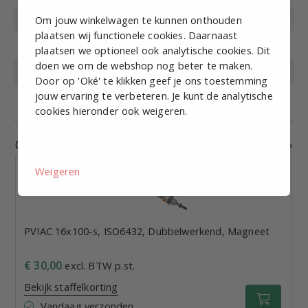
Cilinder type
PVIAC (ISO6432)
Om jouw winkelwagen te kunnen onthouden
plaatsen wij functionele cookies. Daarnaast
Met magneet
Ja
plaatsen we optioneel ook analytische cookies. Dit
doen we om de webshop nog beter te maken.
Merk
EMC
Door op 'Oké' te klikken geef je ons toestemming
jouw ervaring te verbeteren. Je kunt de analytische
Poortaansluiting
M5 x 0.8
cookies hieronder ook weigeren.
Gerelateerde producten
Weigeren
PVIAC 16x100-s, ISO6432, Dubbelwerkend, Magneet
€ 30,00
excl. BTW p.st.
Bekijk staffelkorting
Vandaag verzonden