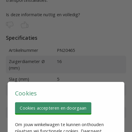
transportinstallaties.
Is deze informatie nuttig en volledig?
Specificaties
Artikelnummer
PN20465
Zuigerdiameter Ø
16
(mm)
Slag (mm)
5
Poortaansluiting
Male G1/8
Cookies
Werkdruk (bar)
1-10
Cookies accepteren en doorgaan
Max. druk (bar)
15
Bedrijfstemperatuur
-20 +70
Om jouw winkelwagen te kunnen onthouden
(°C)
plaatsen wij functionele cookies. Daarnaast