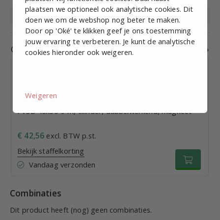
plaatsen we optioneel ook analytische cookies. Dit
Merk
EMC
doen we om de webshop nog beter te maken.
Door op 'Oké' te klikken geef je ons toestemming
jouw ervaring te verbeteren. Je kunt de analytische
Gerelateerde producten
cookies hieronder ook weigeren.
Weigeren
PVSD 40x30-s-m, cilinder, dubbelwerkend, magneet
€ 42,56
excl. BTW p.st.
Bekijk staffelkorting
Vandaag verzonden
Combinaties
Dit product heeft (nog) geen combinaties.