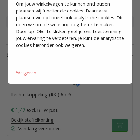
Bedrijfstemperatuur
-20 tot +80
Om jouw winkelwagen te kunnen onthouden
(°C)
plaatsen wij functionele cookies. Daarnaast
plaatsen we optioneel ook analytische cookies. Dit
Materiaal
Kunststof
doen we om de webshop nog beter te maken.
Door op 'Oké' te klikken geef je ons toestemming
Medium
Perslucht
jouw ervaring te verbeteren. Je kunt de analytische
cookies hieronder ook weigeren.
Gerelateerde producten
Weigeren
Rechte koppeling (RKI) 6 x 6
€ 1,47
excl. BTW p.st.
Bekijk staffelkorting
Vandaag verzonden