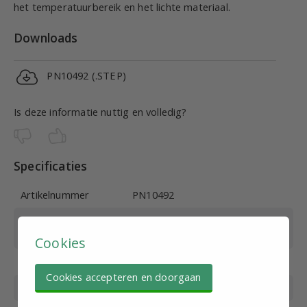
het temperatuurbereik en het lichte materiaal.
Downloads
PN10492 (.STEP)
Is deze informatie nuttig en volledig?
Specificaties
Artikelnummer
PN10492
Buitendiameter
4
Leiding (mm)
Cookies
Werkdruk (bar)
0-10
Cookies accepteren en doorgaan
Max. druk (bar)
15