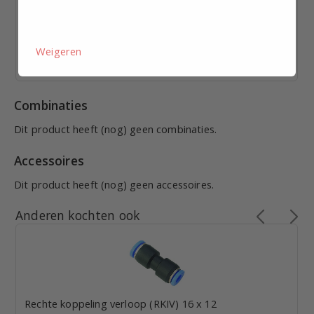
€ 0,88
excl. BTW p.st.
Bekijk staffelkorting
Weigeren
Vandaag verzonden
Combinaties
Dit product heeft (nog) geen combinaties.
Accessoires
Dit product heeft (nog) geen accessoires.
Anderen kochten ook
Rechte koppeling verloop (RKIV) 16 x 12