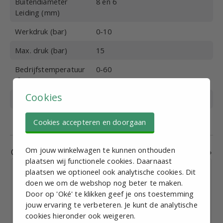
Buitendiameter
8 en 6
Leiding (mm)
Werkdruk (bar)
0-10
Max. druk (bar)
15
Bedrijfstemperatuur
0-60
(°C)
Cookies
Materiaal
Kunststof
Medium
Perslucht
Cookies accepteren en doorgaan
Om jouw winkelwagen te kunnen onthouden
Gerelateerde producten
plaatsen wij functionele cookies. Daarnaast
plaatsen we optioneel ook analytische cookies. Dit
doen we om de webshop nog beter te maken.
Door op 'Oké' te klikken geef je ons toestemming
jouw ervaring te verbeteren. Je kunt de analytische
Rechte koppeling (RKI) 6 x 6 (tijdelijk product)
cookies hieronder ook weigeren.