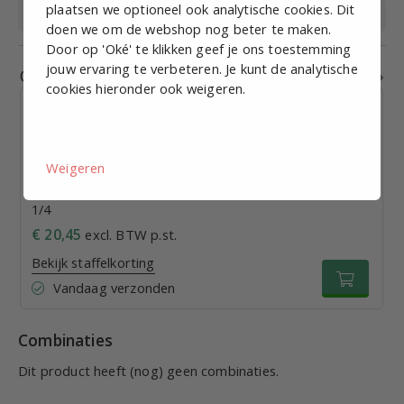
plaatsen we optioneel ook analytische cookies. Dit
Medium
Perslucht, vloeistof
doen we om de webshop nog beter te maken.
Door op 'Oké' te klikken geef je ons toestemming
jouw ervaring te verbeteren. Je kunt de analytische
Gerelateerde producten
cookies hieronder ook weigeren.
Weigeren
RVS 316 Kniekoppeling insteek/ inschroef (KIKI) 10 x
1/4
€ 20,45
excl. BTW p.st.
Bekijk staffelkorting
Vandaag verzonden
Combinaties
Dit product heeft (nog) geen combinaties.