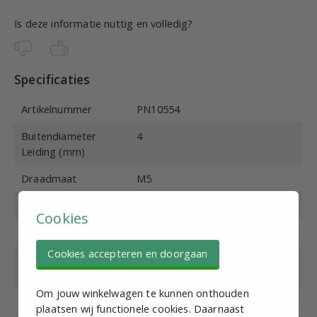
Is deze informatie nuttig en volledig?
Specificaties
Artikelnummer
PN10554
Buitendiameter
4
Leiding (mm)
Draadmaat
M5
Werkdruk (bar)
0-10
Cookies
Max. druk (bar)
15
Cookies accepteren en doorgaan
Bedrijfstemperatuur
0-60
(°C)
Om jouw winkelwagen te kunnen onthouden
Materiaal
RVS 316
plaatsen wij functionele cookies. Daarnaast