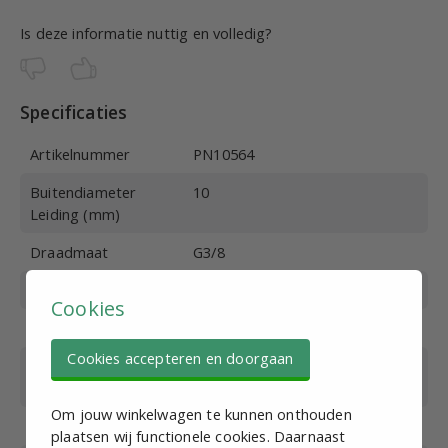
Is deze informatie nuttig en volledig?
Specificaties
Artikelnummer
PN10564
Buitendiameter
10
Leiding (mm)
Draadmaat
G3/8
Werkdruk (bar)
0-10
Cookies
Max. druk (bar)
15
Cookies accepteren en doorgaan
Bedrijfstemperatuur
0-60
(°C)
Om jouw winkelwagen te kunnen onthouden
Materiaal
RVS 316
plaatsen wij functionele cookies. Daarnaast