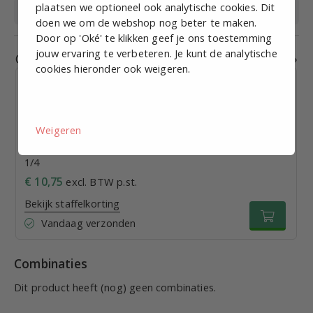
plaatsen we optioneel ook analytische cookies. Dit
Medium
Perslucht, vloeistof
doen we om de webshop nog beter te maken.
Door op 'Oké' te klikken geef je ons toestemming
jouw ervaring te verbeteren. Je kunt de analytische
Gerelateerde producten
cookies hieronder ook weigeren.
Weigeren
RVS 316 Rechte insteekkoppeling/ inschroef (RIKI) 6 x
1/4
€ 10,75
excl. BTW p.st.
Bekijk staffelkorting
Vandaag verzonden
Combinaties
Dit product heeft (nog) geen combinaties.