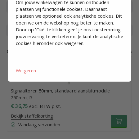
Om jouw winkelwagen te kunnen onthouden
Lichtkleur
Oranje
plaatsen wij functionele cookies. Daarnaast
plaatsen we optioneel ook analytische cookies. Dit
Voeding
12-24VDC
doen we om de webshop nog beter te maken.
Door op 'Oké' te klikken geef je ons toestemming
Beschermingsklasse
IP65
jouw ervaring te verbeteren. Je kunt de analytische
cookies hieronder ook weigeren.
Gerelateerde producten
Weigeren
Signaaltoren 50mm, standaard aansluitmodule
250mm, R
€ 36,75
excl. BTW p.st.
Bekijk staffelkorting
Vandaag verzonden