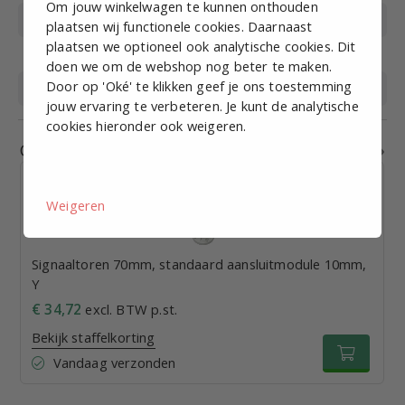
Om jouw winkelwagen te kunnen onthouden
Lichtkleur
Oranje
plaatsen wij functionele cookies. Daarnaast
plaatsen we optioneel ook analytische cookies. Dit
Voeding
12-24VDC
doen we om de webshop nog beter te maken.
Door op 'Oké' te klikken geef je ons toestemming
Beschermingsklasse
IP65
jouw ervaring te verbeteren. Je kunt de analytische
cookies hieronder ook weigeren.
Gerelateerde producten
Weigeren
Signaaltoren 70mm, standaard aansluitmodule 10mm,
Y
€ 34,72
excl. BTW p.st.
Bekijk staffelkorting
Vandaag verzonden