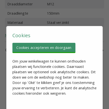
Draaddiameter
M12
Draadlengte
150mm
Materiaal
Staal verzinkt
Cookies
Meer algemene informatie over stelvoeten.
Cookies accepteren en doorgaan
Gerelateerde producten
Om jouw winkelwagen te kunnen onthouden
plaatsen wij functionele cookies. Daarnaast
plaatsen we optioneel ook analytische cookies. Dit
doen we om de webshop nog beter te maken.
Spindel M16, Lengte 150mm, Staal verzinkt, Kogelkop
Door op 'Oké' te klikken geef je ons toestemming
13,5mm
jouw ervaring te verbeteren. Je kunt de analytische
€ 4,77
excl. BTW p.st.
cookies hieronder ook weigeren.
Bekijk staffelkorting
Vandaag verzonden