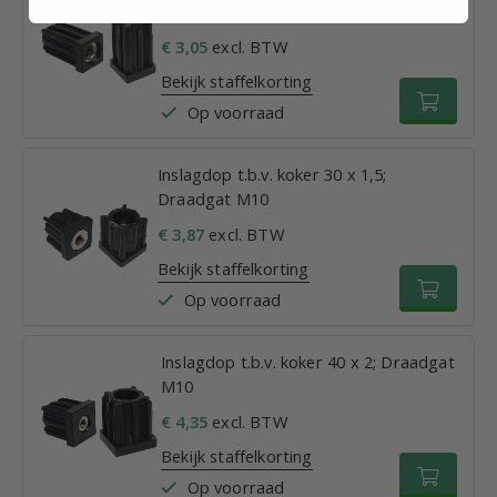
Draadgat M10
€ 3,05
excl. BTW
Bekijk staffelkorting
Op voorraad
Inslagdop t.b.v. koker 30 x 1,5;
Draadgat M10
€ 3,87
excl. BTW
Bekijk staffelkorting
Op voorraad
Inslagdop t.b.v. koker 40 x 2; Draadgat
M10
€ 4,35
excl. BTW
Bekijk staffelkorting
Op voorraad