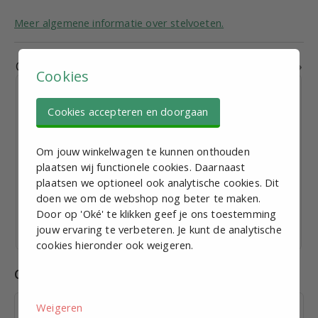
Meer algemene informatie over stelvoeten.
Gerelateerde producten
Cookies
Cookies accepteren en doorgaan
Om jouw winkelwagen te kunnen onthouden
Stelvoet M10, D = 40mm, L = 100mm, Roestvaststaal
plaatsen wij functionele cookies. Daarnaast
plaatsen we optioneel ook analytische cookies. Dit
€ 8,15
excl. BTW p.st.
doen we om de webshop nog beter te maken.
Bekijk staffelkorting
Door op 'Oké' te klikken geef je ons toestemming
jouw ervaring te verbeteren. Je kunt de analytische
Vandaag verzonden
cookies hieronder ook weigeren.
Combinaties
Weigeren
Inslagdop t.b.v. koker 25 x 1,5;