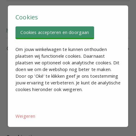
Max. verticale
1000 kg
belasting
Cookies
Meer algemene informatie over stelvoeten.
Cookies accepteren en doorgaan
Gerelateerde producten
Om jouw winkelwagen te kunnen onthouden
plaatsen wij functionele cookies. Daarnaast
plaatsen we optioneel ook analytische cookies. Dit
doen we om de webshop nog beter te maken.
Door op 'Oké' te klikken geef je ons toestemming
jouw ervaring te verbeteren. Je kunt de analytische
Stelvoet M10, D = 80mm, L = 50mm, Staalverzinkt, met
cookies hieronder ook weigeren.
montage gaten
€ 5,22
excl. BTW p.st.
Bekijk staffelkorting
Weigeren
Vandaag verzonden