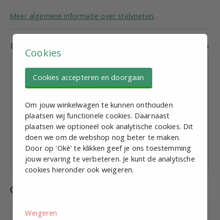
Meer algemene informatie over stelvoeten.
Gerelateerde producten
Cookies
Cookies accepteren en doorgaan
Om jouw winkelwagen te kunnen onthouden
Stelvoet M16, D = 40mm, L = 50mm, Roestvaststaal
plaatsen wij functionele cookies. Daarnaast
plaatsen we optioneel ook analytische cookies. Dit
€ 9,19
excl. BTW p.st.
doen we om de webshop nog beter te maken.
Bekijk staffelkorting
Door op 'Oké' te klikken geef je ons toestemming
jouw ervaring te verbeteren. Je kunt de analytische
Vandaag verzonden
cookies hieronder ook weigeren.
Combinaties
Weigeren
Inslagdop t.b.v. koker 30 x 1,5;