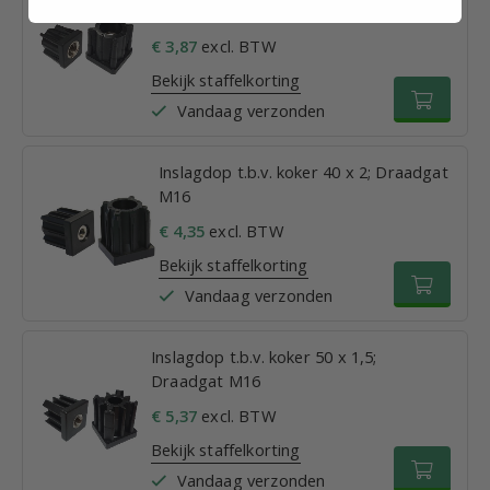
Draadgat M16
€ 3,87
excl. BTW
Bekijk staffelkorting
Vandaag verzonden
Inslagdop t.b.v. koker 40 x 2; Draadgat
M16
€ 4,35
excl. BTW
Bekijk staffelkorting
Vandaag verzonden
Inslagdop t.b.v. koker 50 x 1,5;
Draadgat M16
€ 5,37
excl. BTW
Bekijk staffelkorting
Vandaag verzonden