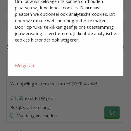
Om jouw winkelwagen te kunnen onthouden
Materiaal
Messing vernikkeld, kunststof
plaatsen wij functionele cookies. Daarnaast
plaatsen we optioneel ook analytische cookies. Dit
Materiaal afdichting
NBR
doen we om de webshop nog beter te maken.
Medium
Door op 'Oké' te klikken geef je ons toestemming
Perslucht
jouw ervaring te verbeteren. Je kunt de analytische
cookies hieronder ook weigeren.
Gerelateerde producten
Weigeren
Y-koppeling insteek/ inschroef (YIKI) 4 x M6
€ 1,65
excl. BTW p.st.
Bekijk staffelkorting
Vandaag verzonden