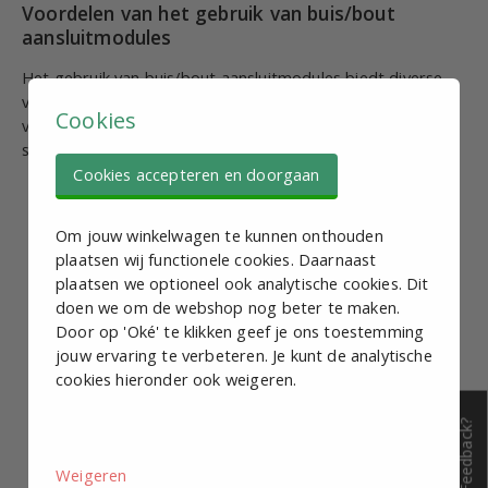
Voordelen van het gebruik van buis/bout
aansluitmodules
Het gebruik van buis/bout aansluitmodules biedt diverse
voordelen ten opzichte van traditionele
Cookies
verbindingsmethoden zoals lassen of schroeven zonder
speciale modules. Hieronder enkele belangrijke voordelen:
Cookies accepteren en doorgaan
Eenvoudige montage:
De modules zijn ontworpen
voor snelle en eenvoudige installatie, wat tijd en
Om jouw winkelwagen te kunnen onthouden
arbeidskosten bespaart.
plaatsen wij functionele cookies. Daarnaast
Stevige verbinding:
Ze zorgen voor een
plaatsen we optioneel ook analytische cookies. Dit
betrouwbare en duurzame verbinding die bestand is
doen we om de webshop nog beter te maken.
tegen mechanische belastingen.
Door op 'Oké' te klikken geef je ons toestemming
Flexibiliteit:
Door het modulaire karakter kunnen
jouw ervaring te verbeteren. Je kunt de analytische
systemen eenvoudig worden aangepast of
cookies hieronder ook weigeren.
uitgebreid.
Herbruikbaarheid:
Onderdelen kunnen gemakkelijk
Feedback?
worden gedemonteerd en hergebruikt, wat
kostenbesparend en milieuvriendelijk is.
Weigeren