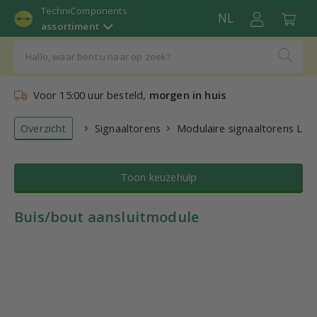
TechniComponents
NL
assortiment
Voor 15:00 uur besteld,
morgen in huis
Overzicht
Signaaltorens
Modulaire signaaltorens LED
Toon keuzehulp
Buis/bout aansluitmodule