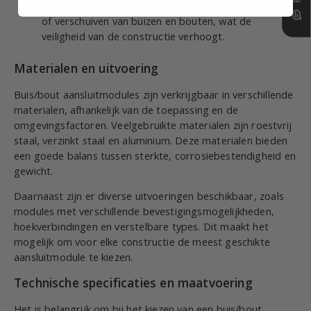
Veiligheid:
De aansluitmodules voorkomen losraken
of verschuiven van buizen en bouten, wat de
veiligheid van de constructie verhoogt.
Materialen en uitvoering
Buis/bout aansluitmodules zijn verkrijgbaar in verschillende
materialen, afhankelijk van de toepassing en de
omgevingsfactoren. Veelgebruikte materialen zijn roestvrij
staal, verzinkt staal en aluminium. Deze materialen bieden
een goede balans tussen sterkte, corrosiebestendigheid en
gewicht.
Daarnaast zijn er diverse uitvoeringen beschikbaar, zoals
modules met verschillende bevestigingsmogelijkheden,
hoekverbindingen en verstelbare types. Dit maakt het
mogelijk om voor elke constructie de meest geschikte
aansluitmodule te kiezen.
Technische specificaties en maatvoering
Het is belangrijk om bij het kiezen van een buis/bout