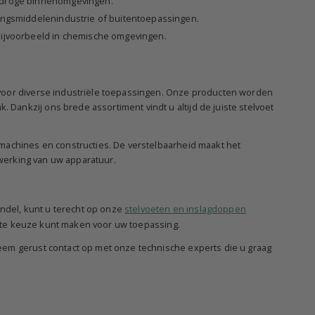
r droge binnenomgevingen.
ingsmiddelenindustrie of buitentoepassingen.
bijvoorbeeld in chemische omgevingen.
 voor diverse industriële toepassingen. Onze producten worden
ankzij ons brede assortiment vindt u altijd de juiste stelvoet
machines en constructies. De verstelbaarheid maakt het
 werking van uw apparatuur.
indel, kunt u terecht op onze
stelvoeten en inslagdoppen
uiste keuze kunt maken voor uw toepassing.
eem gerust contact op met onze technische experts die u graag