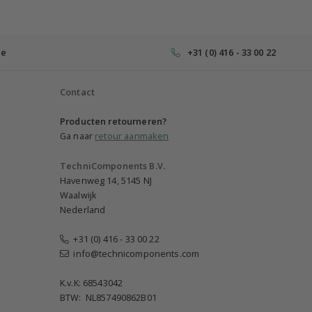
ce
+31 (0) 416 - 33 00 22
Contact
Producten retourneren?
Ga naar
retour aanmaken
TechniComponents B.V.
Havenweg 14, 5145 NJ
Waalwijk
Nederland
+31 (0) 416 - 33 00 22
info@technicomponents.com
K.v.K: 68543042
BTW: NL857490862B01