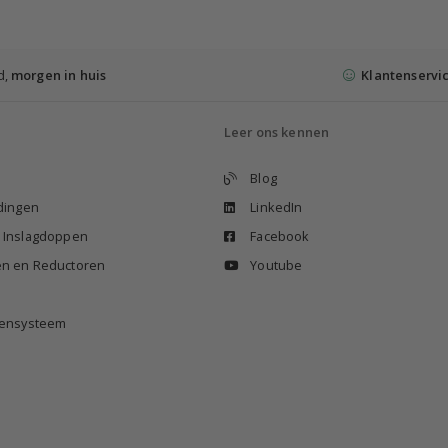
d,
morgen in huis
Klantenservi
Leer ons kennen
Blog
idingen
LinkedIn
n Inslagdoppen
Facebook
en en Reductoren
Youtube
izensysteem