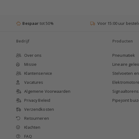
Bespaar
tot 50%
Voor 15:00 uur bestel
Bedrijf
Producten
Over ons
Pneumatiek
Missie
Lineaire gele
Klantenservice
Stelvoeten e
Vacatures
Elektromotor
Algemene Voorwaarden
Signaaltorens
Privacy Beleid
Pipejoint bu
Verzendkosten
Retourneren
Klachten
FAQ