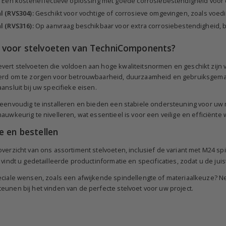
:
Een kosteneffectieve oplossing met goede corrosiebestendigheid voo
l (RVS304):
Geschikt voor vochtige of corrosieve omgevingen, zoals voed
l (RVS316):
Op aanvraag beschikbaar voor extra corrosiebestendigheid, 
 voor stelvoeten van TechniComponents?
ert stelvoeten die voldoen aan hoge kwaliteitsnormen en geschikt zijn
erd om te zorgen voor betrouwbaarheid, duurzaamheid en gebruiksgemak. D
ansluit bij uw specifieke eisen.
 eenvoudig te installeren en bieden een stabiele ondersteuning voor uw 
auwkeurig te nivelleren, wat essentieel is voor een veilige en efficiënte
e en bestellen
verzicht van ons assortiment stelvoeten, inclusief de variant met M24 sp
 vindt u gedetailleerde productinformatie en specificaties, zodat u de j
eciale wensen, zoals een afwijkende spindellengte of materiaalkeuze? N
eunen bij het vinden van de perfecte stelvoet voor uw project.