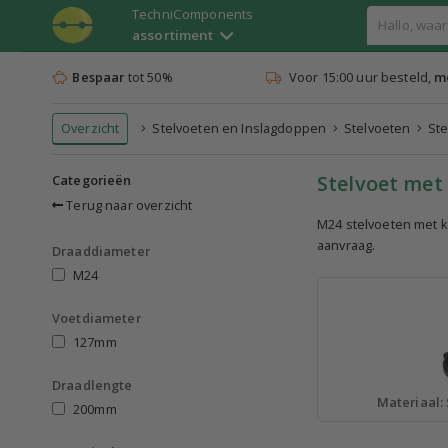
TechniComponents
assortiment
Bespaar
tot 50%
Voor 15:00 uur besteld,
mo
Overzicht
Stelvoeten en Inslagdoppen
Stelvoeten
Ste
Stelvoet met
Categorieën
Terug naar overzicht
M24 stelvoeten met k
aanvraag.
Draaddiameter
M24
Voetdiameter
127mm
Draadlengte
Materiaal: 
200mm