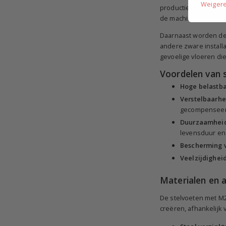
Weiger
productieomgevingen,
de machine stabiel en
Daarnaast worden dez
andere zware install
gevoelige vloeren d
Voordelen van 
Hoge belastba
Verstelbaarhe
gecompenseer
Duurzaamheid
levensduur en
Bescherming 
Veelzijdigheid
Materialen en 
De stelvoeten met M2
creëren, afhankelijk 