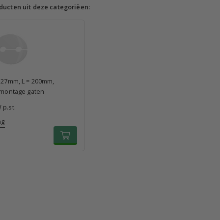
ducten uit deze categoriëen:
 127mm, L = 200mm,
t montage gaten
 p.st.
ng