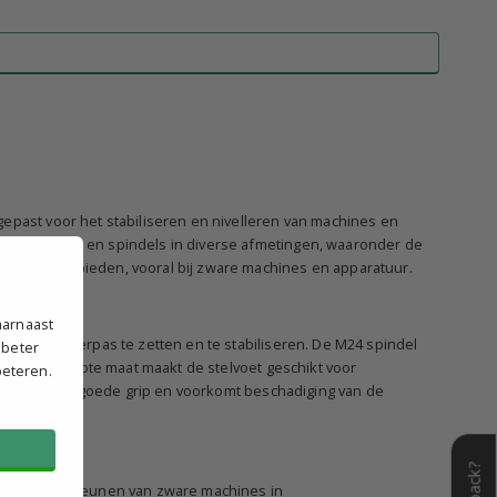
gepast voor het stabiliseren en nivelleren van machines en
of voetbasis en spindels in diverse afmetingen, waaronder de
euning te bieden, vooral bij zware machines en apparatuur.
aarnaast
ructies waterpas te zetten en te stabiliseren. De M24 spindel
 beter
e relatief grote maat maakt de stelvoet geschikt voor
beteren.
orgt voor een goede grip en voorkomt beschadiging van de
r het ondersteunen van zware machines in