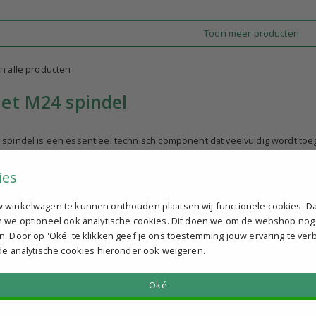
Toon meer producten
n alle producten
et M24 spindel
 spindel is een essentieel technisch component dat veelvuldig wordt toe
chniComponents bieden we een breed assortiment stelvoeten met kunstst
. Deze stelvoeten zijn ontworpen om een stevige en betrouwbare onderst
ies
lvoet met M24 spindel?
 winkelwagen te kunnen onthouden plaatsen wij functionele cookies. D
verstelbare voet die wordt gebruikt om machines, meubels of andere const
n we optioneel ook analytische cookies. Dit doen we om de webshop nog
ddiameter van de schroefdraad op de spindel, namelijk 24 millimeter. Dez
n. Door op 'Oké' te klikken geef je ons toestemming jouw ervaring te ver
hogere belastingen en stabiliteit vereist zijn. De kunststof voetbasis z
 de analytische cookies hieronder ook weigeren.
an stelvoeten met M24 spindel
Oké
24 spindel worden vooral gebruikt als machinepoten. Ze zijn ideaal voo