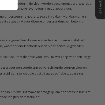
Feedback?
unnen oneffenheden in de vloer worden gecompenseerd, waardoor
t bij aan een langere levensduur van de apparatuur.
me ondersteuning nodig is, zoals in rekken, werkbanken en
maakt ze geschikt voor diverse ondergronden, van beton tot
zware gewichten dragen en bieden ze optimale stabiliteit.
en, waardoor oneffenheden in de vloer eenvoudig worden
taal (RVS304), met de optie voor RVS316, wat zorgt voor een lange
zorgt voor een goede grip op verschillende soorten vloeren.
altijd een stelvoet die past bij uw specifieke toepassing.
er dan 125 mm. Dit maakt het mogelijk om een stabiele basis te
lende lengtes en materialen: