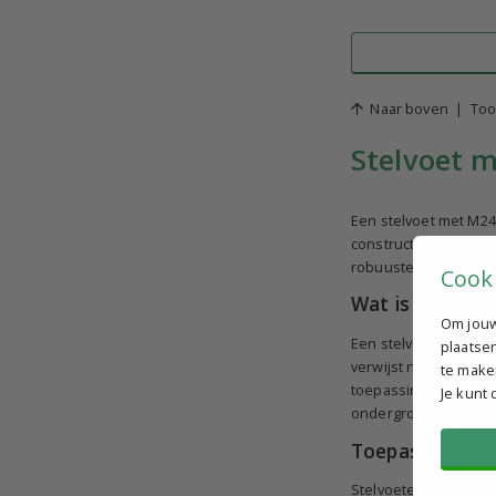
Naar boven
|
Too
Stelvoet m
Een stelvoet met M24
constructies. Bij Te
robuuste M24 variant
Cook
Wat is een ste
Om jouw
Een stelvoet is een 
plaatse
verwijst naar de draa
te make
toepassingen waarbij 
Je kunt
ondergrond.
Toepassingen v
Stelvoeten met een M