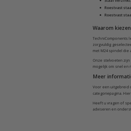
Staal verzinkt
Roestvast staa
Roestvast staa
Waarom kiezen
TechniComponents lev
zorgvuldig geselecte
met M24 spindel die a
Onze stelvoeten zijn
mogelijk om snel en n
Meer informati
Voor een uitgebreid o
categoriepagina. Hier
Heeft u vragen of sp
adviseren en onderst