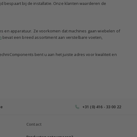
d bespaart bij de installatie. Onze klanten waarderen de
nes en apparatuur. Ze voorkomen dat machines gaan wiebelen of
n
bevat een breed assortiment aan verstelbare voeten,
TechniComponents bent u aan het juiste adres voor kwaliteit en
ce
+31 (0) 416 - 33 00 22
Contact