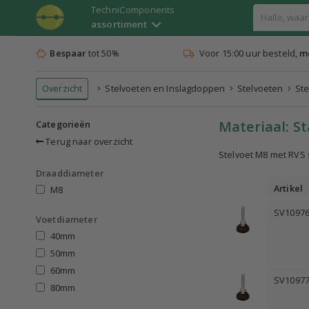
TechniComponents
assortiment
Bespaar
tot 50%
Voor 15:00 uur besteld,
mo
Overzicht
Stelvoeten en Inslagdoppen
Stelvoeten
Ste
Materiaal: St
Categorieën
Terug naar overzicht
Stelvoet M8 met RVS 
Draaddiameter
Artikel
M8
SV1097
Voetdiameter
40mm
50mm
60mm
SV1097
80mm