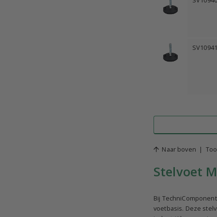
SV1094
SV1094
Naar boven
|
Too
Stelvoet M
Bij TechniComponents
voetbasis. Deze stelv