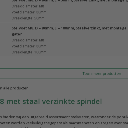
0
Stelvoet M8, D = 80mm, L = 50mm, Staalverzinkt, met montage 
Draaddiameter: M8
Voetdiameter: 80mm
Draadlengte: 50mm
1
Stelvoet M8, D = 80mm, L = 100mm, Staalverzinkt, met montage
gaten
Draaddiameter: M8
Voetdiameter: 80mm
Draadlengte: 100mm
Toon meer producten
n alle producten
8 met staal verzinkte spindel
 bieden wij een uitgebreid assortiment stelvoeten, waaronder de populai
oeten worden veelvuldig toegepast als machinepoten en zorgen voor stabil