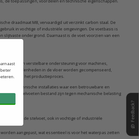
es is, de toepassingen, voordelen en technische eigenschappen.
rische draadmaat M8, vervaardigd uit verzinkt carbon staal. De
gebruik in vochtige of industriële omgevingen. De voetbasis is
en slijtvaste ondergrond. Daarnaast is de voet voorzien van een
llingen.
n stabiele en verstelbare ondersteuning voor machines,
aarnaast
id kunnen oneffenheden in de vloer worden gecompenseerd,
 beter
eiligheid van het productieproces.
beteren.
andere technische installaties waar een betrouwbare en
voor dat de stelvoeten bestand zijn tegen mechanische belasting
Feedback?
nsduur van de stelvoet, ook in vochtige of industriële
orden aangepast, wat essentieel is voor het waterpas zetten