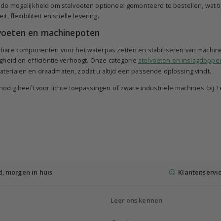
de mogelijkheid om stelvoeten optioneel gemonteerd te bestellen, wat tij
t, flexibiliteit en snelle levering.
voeten en machinepoten
sbare componenten voor het waterpas zetten en stabiliseren van machi
igheid en efficiëntie verhoogt. Onze categorie
stelvoeten en inslagdoppe
terialen en draadmaten, zodat u altijd een passende oplossing vindt.
nodig heeft voor lichte toepassingen of zware industriële machines, bij 
d,
morgen in huis
Klantenservi
Leer ons kennen