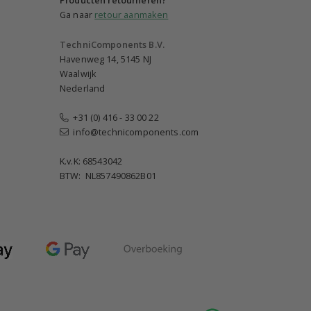
Producten retourneren?
Ga naar
retour aanmaken
TechniComponents B.V.
Havenweg 14, 5145 NJ
Waalwijk
Nederland
+31 (0) 416 - 33 00 22
info@technicomponents.com
K.v.K: 68543042
BTW: NL857490862B01