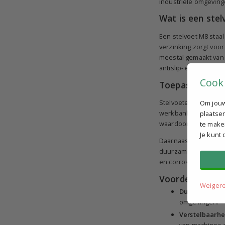
industriële omgevinge
Wat is een stel
Een stelvoet M8 staal
verzinking zorgt voor
meestal gemaakt van k
antislip- en antivibra
Cook
Toepassingen v
Stelvoeten met een M
Om jouw
werkbanken, transpor
plaatse
waardoor de machine 
te make
Je kunt
Daarnaast worden de
duurzame hoogteverste
en corrosieve omgev
Voordelen van s
Weiger
Duurzaamheid
omgevingen.
Verstelbaarhe
van machines en