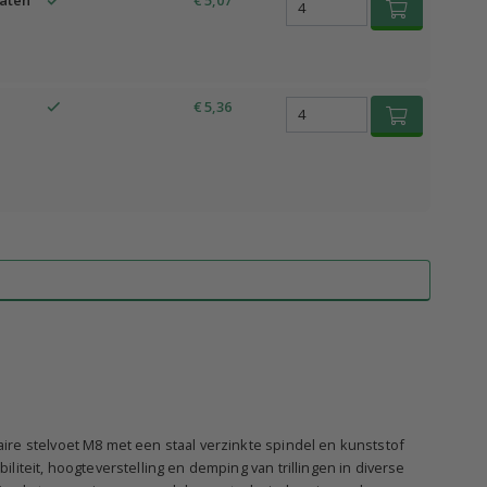
gaten
€ 5,07
€ 5,36
re stelvoet M8 met een staal verzinkte spindel en kunststof
iteit, hoogteverstelling en demping van trillingen in diverse