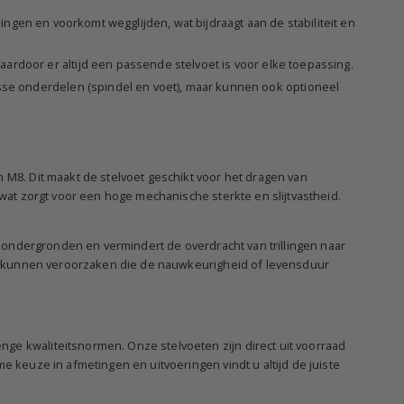
lingen en voorkomt wegglijden, wat bijdraagt aan de stabiliteit en
rdoor er altijd een passende stelvoet is voor elke toepassing.
se onderdelen (spindel en voet), maar kunnen ook optioneel
 M8. Dit maakt de stelvoet geschikt voor het dragen van
 wat zorgt voor een hoge mechanische sterkte en slijtvastheid.
de ondergronden en vermindert de overdracht van trillingen naar
ies kunnen veroorzaken die de nauwkeurigheid of levensduur
ge kwaliteitsnormen. Onze stelvoeten zijn direct uit voorraad
e keuze in afmetingen en uitvoeringen vindt u altijd de juiste