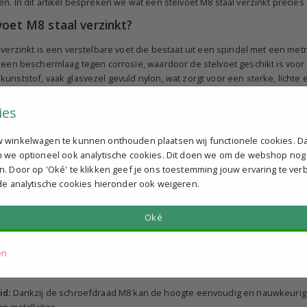
n. In dit artikel bespreken we wat een stelvoet M8 staal verzinkt preci
voet M8 staal verzinkt?
 verzinkt is een verstelbare voet die bestaat uit een spindel met een met
 een beschermlaag tegen corrosie, waardoor de stelvoet geschikt is voor 
unststof, vaak glasvezel gevuld nylon, wat zorgt voor een sterke, lichte 
tieschijf van rubber, wat zorgt voor een stevige grip en vermindering van tri
ies
an stelvoeten met M8 spindel
8 spindel worden voornamelijk gebruikt als machinepoten. Ze bieden ee
 winkelwagen te kunnen onthouden plaatsen wij functionele cookies. D
tbanden en andere industriële installaties. Dankzij de verstelbaarhe
n we optioneel ook analytische cookies. Dit doen we om de webshop nog
waterpas en stabiel staat. Dit is essentieel voor de nauwkeurigheid en v
n. Door op 'Oké' te klikken geef je ons toestemming jouw ervaring te ver
 de analytische cookies hieronder ook weigeren.
ze stelvoeten ook toegepast in meubelbouw, laboratoriumapparatuur en 
lling vereist is. De combinatie van staal verzinkt en kunststof zorgt er
Oké
ingen.
telvoeten met staal verzinkte spindel
en
:
De verzinking van de spindel beschermt tegen roest en verlengt de leve
id:
Dankzij de schroefdraad M8 kan de hoogte eenvoudig en nauwkeurig w
 installaties.