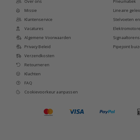
Over ons
Pneumatiek
Missie
Lineaire gele
Klantenservice
Stelvoeten e
Vacatures
Elektromotor
Algemene Voorwaarden
Signaaltorens
Privacy Beleid
Pipejoint bu
Verzendkosten
Retourneren
Klachten
FAQ
Cookievoorkeur aanpassen