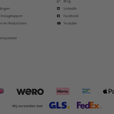
Blog
idingen
LinkedIn
n Inslagdoppen
Facebook
en en Reductoren
Youtube
izensysteem
Wij verzenden met