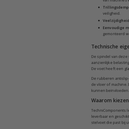
Trillingsdemp
veiligheid.
Veelzijdigheid
Eenvoudige m
gemonteerd wo
Technische eig
De spindel van deze s
aanzienlijke belastin
De voet heeft een gl
De rubberen antislip-
de vloer of machine.
kunnen beïnvloeden
Waarom kiezen
TechniComponents lev
leverbaar en geschikt
stelvoet die past bij 