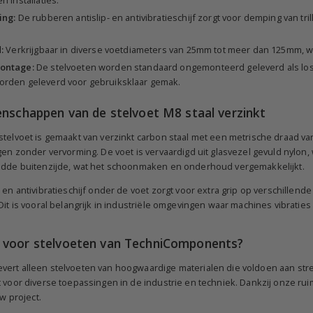
ing:
De rubberen antislip- en antivibratieschijf zorgt voor demping van tril
:
Verkrijgbaar in diverse voetdiameters van 25mm tot meer dan 125mm, waa
ontage:
De stelvoeten worden standaard ongemonteerd geleverd als los
rden geleverd voor gebruiksklaar gemak.
enschappen van de stelvoet M8 staal verzinkt
telvoet is gemaakt van verzinkt carbon staal met een metrische draad van
gen zonder vervorming. De voet is vervaardigd uit glasvezel gevuld nylon,
adde buitenzijde, wat het schoonmaken en onderhoud vergemakkelijkt.
 en antivibratieschijf onder de voet zorgt voor extra grip op verschillen
 Dit is vooral belangrijk in industriële omgevingen waar machines vibrat
.
 voor stelvoeten van TechniComponents?
ert alleen stelvoeten van hoogwaardige materialen die voldoen aan stren
 voor diverse toepassingen in de industrie en techniek. Dankzij onze ruim
uw project.