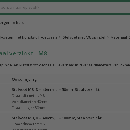
rgen in huis
lvoeten met kunststof voetbasis
Stelvoet met M8 spindel
Materiaal: 
aal verzinkt - M8
spindel en kunststof voetbasis. Leverbaar in diverse diameters van 25 m
Omschrijving
6
Stelvoet M8, D = 40mm, L = 50mm, Staalverzinkt
Draaddiameter: M8
Voetdiameter: 40mm
Draadlengte: 50mm
7
Stelvoet M8, D = 40mm, L = 100mm, Staalverzinkt
Draaddiameter: M8