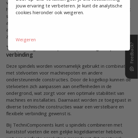
voetbasis of ander bevestigingspunt, waardoor kleine
jouw ervaring te verbeteren. Je kunt de analytische
hoekafwijkingen kunnen worden opgevangen. Dit voorkomt
cookies hieronder ook weigeren.
spanningen en zorgt voor een stabiele en duurzame
aansluiting. De spindels zijn verkrijgbaar in diverse
afmetingen, van M6 tot M24, en in verschillende materialen
zoals staal verzinkt en roestvaststaal (RVS304 en RVS316).
Weigeren
Feedback?
Toepassingen van spindels met kogelkop
verbinding
Deze spindels worden voornamelijk gebruikt in combinatie
met stelvoeten voor machinepoten en andere
ondersteunende constructies. Door de kogelkop kunnen de
stelvoeten zich aanpassen aan oneffenheden in de
ondergrond, wat zorgt voor een optimale stabiliteit van
machines en installaties. Daarnaast worden ze toegepast in
diverse technische constructies waar een verstelbare en
flexibele verbinding gewenst is.
Bij TechniComponents kunt u spindels combineren met
kunststof voeten die een gelijke kogeldiameter hebben,