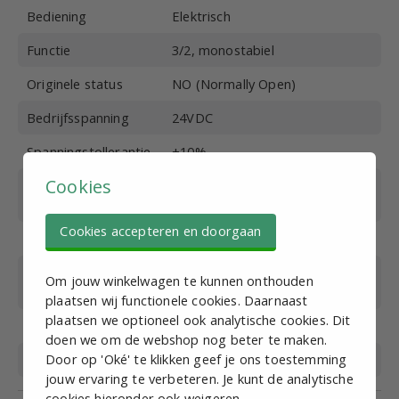
Bediening
Elektrisch
Functie
3/2, monostabiel
Originele status
NO (Normally Open)
Bedrijfsspanning
24VDC
Spanningstollerantie
±10%
Cookies
Schakeltijd (bij 5 bar)
<50 ms, max. 5 schakelingen /
sec
Cookies accepteren en doorgaan
Beschermingsklasse
IP65
Bedrijfstemperatuur
-20 tot +70
Om jouw winkelwagen te kunnen onthouden
(°C)
plaatsen wij functionele cookies. Daarnaast
plaatsen we optioneel ook analytische cookies. Dit
Materiaal afdichting
NBR
doen we om de webshop nog beter te maken.
Door op 'Oké' te klikken geef je ons toestemming
Merk
EMC
jouw ervaring te verbeteren. Je kunt de analytische
cookies hieronder ook weigeren.