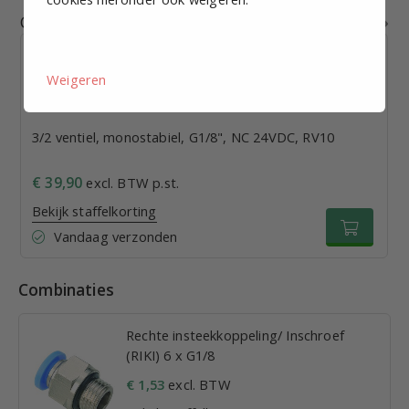
Gerelateerde producten
Weigeren
3/2 ventiel, monostabiel, G1/8", NC 24VDC, RV10
€ 39,90
excl. BTW p.st.
Bekijk staffelkorting
Vandaag verzonden
Combinaties
Rechte insteekkoppeling/ Inschroef
(RIKI) 6 x G1/8
€ 1,53
excl. BTW