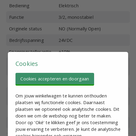
Bediening
Elektrisch
Functie
3/2, monostabiel
Originele status
NO (Normally Open)
Bedrijfsspanning
24VDC
Spanningstollerantie
±10%
Cookies
Schakeltijd (bij 5 bar)
<50 ms, max. 5 schakelingen /
sec
Cookies accepteren en doorgaan
Beschermingsklasse
IP65
Bedrijfstemperatuur
-20 tot +70
Om jouw winkelwagen te kunnen onthouden
(°C)
plaatsen wij functionele cookies. Daarnaast
plaatsen we optioneel ook analytische cookies. Dit
Materiaal afdichting
NBR
doen we om de webshop nog beter te maken.
Door op 'Oké' te klikken geef je ons toestemming
Merk
EMC
jouw ervaring te verbeteren. Je kunt de analytische
cookies hieronder ook weigeren.