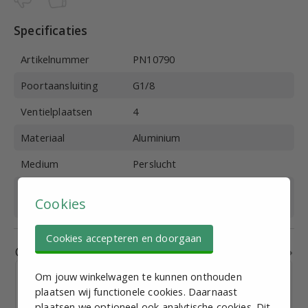
Specificaties
Artikelnummer
PN10790
Poortaansluiting
G1/8
Ventielplaatsen
4
Materiaal
Aluminium
Medium
Perslucht
Geschikt voor
5/2 en 5/3
Cookies
ventieltype
Cookies accepteren en doorgaan
Gerelateerde producten
Om jouw winkelwagen te kunnen onthouden
plaatsen wij functionele cookies. Daarnaast
plaatsen we optioneel ook analytische cookies. Dit