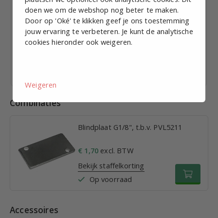
doen we om de webshop nog beter te maken.
Door op 'Oké' te klikken geef je ons toestemming
Basisplaat 4-voudig, G1/8", PVL3211
jouw ervaring te verbeteren. Je kunt de analytische
cookies hieronder ook weigeren.
€ 20,62
excl. BTW p.st.
Bekijk staffelkorting
Vandaag verzonden
Weigeren
Combinaties
Blindplaat G1/8", t.b.v. PVL5211
€ 1,70
excl. BTW
Bekijk staffelkorting
Op voorraad
Accessoires