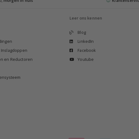
d,
morgen in huis
Klantenservi
Leer ons kennen
Blog
idingen
LinkedIn
n Inslagdoppen
Facebook
en en Reductoren
Youtube
izensysteem