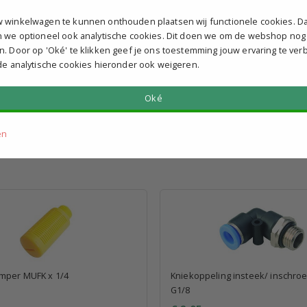
felkorting
Bekijk staffelkorting
 winkelwagen te kunnen onthouden plaatsen wij functionele cookies. D
g verzonden
Vandaag verzonden
n we optioneel ook analytische cookies. Dit doen we om de webshop nog
n. Door op 'Oké' te klikken geef je ons toestemming jouw ervaring te ver
 de analytische cookies hieronder ook weigeren.
Oké
en
mper MUFK x 1/4
Kniekoppeling insteek/ inschroef 
G1/8