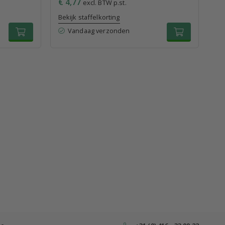
€ 4,77
€ 
excl. BTW p.st.
Bekijk staffelkorting
Bek
Vandaag verzonden