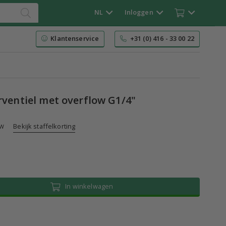
NL
Inloggen
Klantenservice
+31 (0) 416 - 33 00 22
rventiel met overflow G1/4"
Bekijk staffelkorting
TW
In winkelwagen