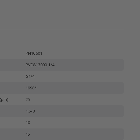
PN10601
PVEW-3000-1/4
G1/4
1998*
 (µm)
25
1.5-8
10
15