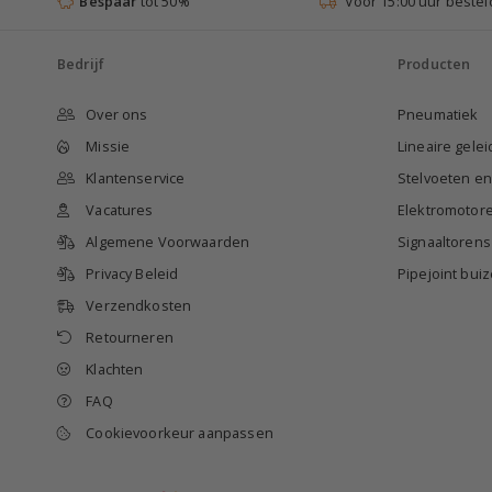
Bespaar
tot 50%
Voor 15:00 uur bestel
Bedrijf
Producten
Over ons
Pneumatiek
Missie
Lineaire gele
Klantenservice
Stelvoeten e
Vacatures
Elektromotor
Algemene Voorwaarden
Signaaltorens
Privacy Beleid
Pipejoint bu
Verzendkosten
Retourneren
Klachten
FAQ
Cookievoorkeur aanpassen