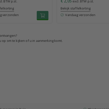
€ 2,05
l. BTW p.st.
excl. BTW p.st.
felkorting
Bekijk staffelkorting
g verzonden
Vandaag verzonden
e ontvangen?
 op om te kijken of u in aanmerking komt.