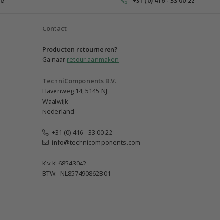
ce
+31 (0) 416 - 33 00 22
Contact
Producten retourneren?
Ga naar
retour aanmaken
TechniComponents B.V.
Havenweg 14, 5145 NJ
Waalwijk
Nederland
+31 (0) 416 - 33 00 22
info@technicomponents.com
K.v.K: 68543042
BTW: NL857490862B01