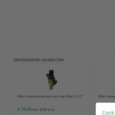
Gerelateerde producten
Filter reduceerventiel met overflow G1/2"
Filter red
€ 39,66
€ 32,62
excl. BTW p.st.
e
Cook