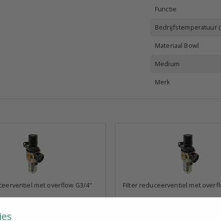
Functie
Bedrijfstemperatuur (
Materiaal Bowl
Medium
Merk
uceerventiel met overflow G3/4"
Filter reduceerventiel met overf
€ 31,40
xcl. BTW p.st.
excl. BTW p.st.
ies