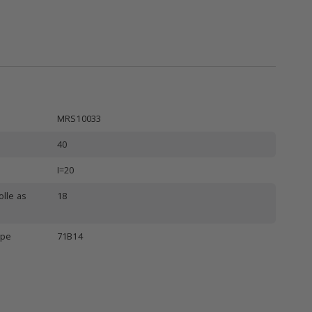
MRS10033
40
I=20
lle as
18
ype
71B14