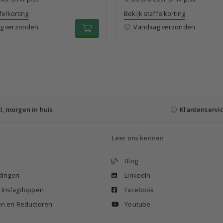
felkorting
Bekijk staffelkorting
g verzonden
Vandaag verzonden
d,
morgen in huis
Klantenservi
Leer ons kennen
Blog
idingen
LinkedIn
n Inslagdoppen
Facebook
en en Reductoren
Youtube