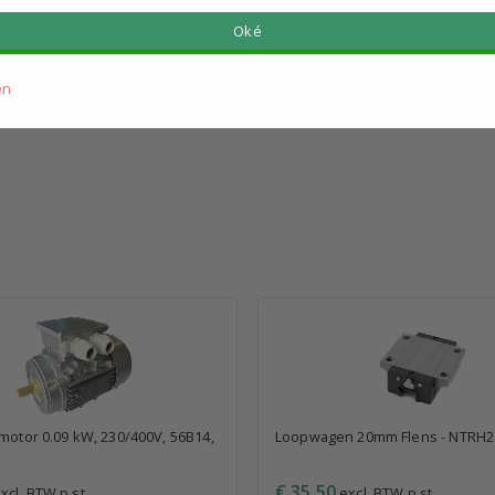
g verzonden
Vandaag verzonden
Oké
en
omotor 0.09 kW, 230/400V, 56B14,
Loopwagen 20mm Flens - NTRH
€ 35,50
xcl. BTW p.st.
excl. BTW p.st.