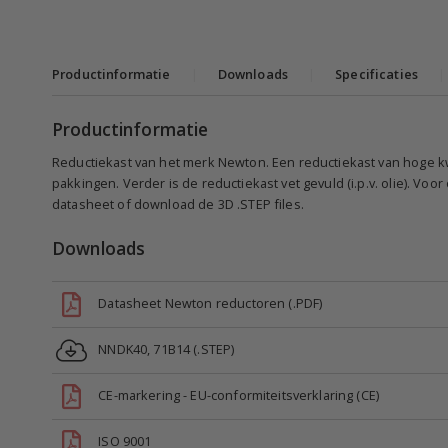
Productinformatie
|
Downloads
|
Specificaties
|
Productinformatie
Reductiekast van het merk Newton. Een reductiekast van hoge kwa
pakkingen. Verder is de reductiekast vet gevuld (i.p.v. olie). Voor
datasheet of download de 3D .STEP files.
Downloads
Datasheet Newton reductoren (.PDF)
NNDK40, 71B14 (.STEP)
CE-markering - EU-conformiteitsverklaring (CE)
ISO 9001