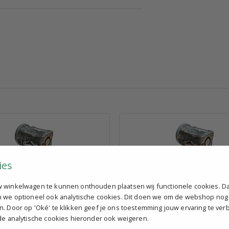
ies
0, i=15, 71B14
Reductor 40, i=30, 71B14
 winkelwagen te kunnen onthouden plaatsen wij functionele cookies. D
n we optioneel ook analytische cookies. Dit doen we om de webshop nog
€ 132,77
excl. BTW p.st.
excl. BTW p.st.
n. Door op 'Oké' te klikken geef je ons toestemming jouw ervaring te ver
felkorting
Bekijk staffelkorting
 de analytische cookies hieronder ook weigeren.