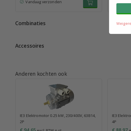
Vandaag verzonden
Vandaa
Combinaties
Weiger
Accessoires
Anderen kochten ook
IE3 Elektromotor 0.25 kW, 230/400V, 63B14,
IE3 Elektr
2P
4P
€ 94,65
€ 88,97
excl. BTW p.st.
e