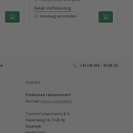
Bekijk staffelkorting
Bek
Vandaag verzonden
ce
+31 (0) 416 - 33 00 22
Contact
Producten retourneren?
Ga naar
retour aanmaken
TechniComponents B.V.
Havenweg 14, 5145 NJ
Waalwijk
Nederland