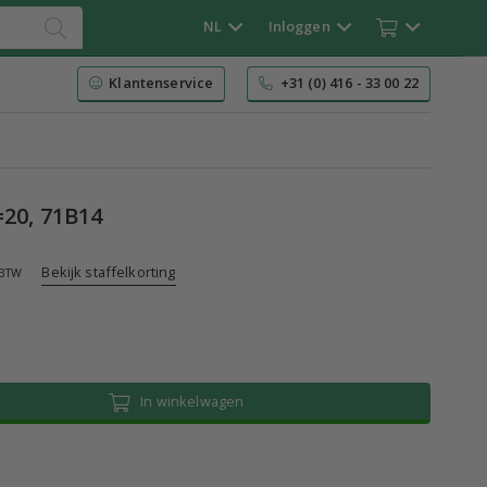
NL
Inloggen
Klantenservice
+31 (0) 416 - 33 00 22
=20, 71B14
Bekijk staffelkorting
 BTW
In winkelwagen