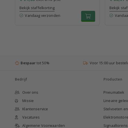
Bekijk staffelkorting
Bekijk staf
Vandaag verzonden
Vandaa
Bespaar
tot 50%
Voor 15:00 uur bestel
Bedrijf
Producten
Over ons
Pneumatiek
Missie
Lineaire gele
Klantenservice
Stelvoeten e
Vacatures
Elektromotor
Algemene Voorwaarden
Signaaltorens