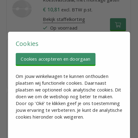
€ 10,81
excl. BTW p.st.
Bekijk staffelkorting
Op voorraad
Cookies
Stelvoet M20, D =100mm, L = 100mm,
Staalverzinkt, met montage gaten
Cookies accepteren en doorgaan
€ 13,32
excl. BTW p.st.
Bekijk staffelkorting
Om jouw winkelwagen te kunnen onthouden
Op voorraad
plaatsen wij functionele cookies. Daarnaast
plaatsen we optioneel ook analytische cookies. Dit
doen we om de webshop nog beter te maken.
Stelvoet M16, D = 80mm, L = 100mm,
Door op 'Oké' te klikken geef je ons toestemming
Roestvaststaal, met montage gaten
jouw ervaring te verbeteren. Je kunt de analytische
€ 12,05
excl. BTW p.st.
cookies hieronder ook weigeren.
Bekijk staffelkorting
Op voorraad