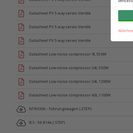
verbess
Datasheet PV 5 way series Ventile
Datasheet PV 5 way series Ventile
Ablehn
Datasheet PV 5 way series Ventile
Datasheet Low-noise compressor 9L 550W
Datasheet Low-noise compressor 24L 550W
Datasheet Low-noise compressor 24L 1390W
Datasheet Low-noise compressor 60L 1100W
NTRH30A - Führungswagen (.STEP)
IE3 - 56-B14a (.STEP)