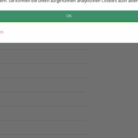
ern. Sie können die unten aufgeführten analytischen Cookies auch able
OK
en