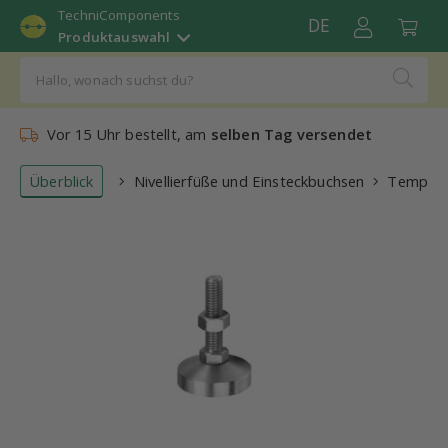
TechniComponents
DE
Produktauswahl
Vor 15 Uhr bestellt, am
selben Tag versendet
Überblick
Nivellierfüße und Einsteckbuchsen
Temporär