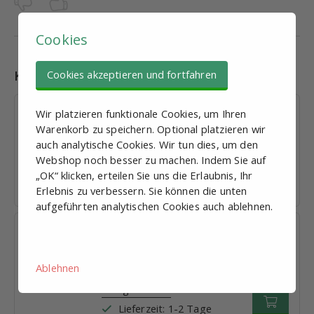
Cookies
Kombinationen
Cookies akzeptieren und fortfahren
Einsteckbuchse für Vierkantrohre 30 x
Wir platzieren funktionale Cookies, um Ihren
1,5; Gewinde M16
Warenkorb zu speichern. Optional platzieren wir
auch analytische Cookies. Wir tun dies, um den
€ 3,87
exkl. Mehrwertsteuer
Webshop noch besser zu machen. Indem Sie auf
Mengenrabatt
„OK“ klicken, erteilen Sie uns die Erlaubnis, Ihr
Lieferzeit: 1-2 Tage
Erlebnis zu verbessern. Sie können die unten
aufgeführten analytischen Cookies auch ablehnen.
Einsteckbuchse für Vierkantrohre 40 x
2; Gewinde M16
€ 4,35
exkl. Mehrwertsteuer
Ablehnen
Mengenrabatt
Lieferzeit: 1-2 Tage