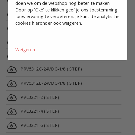
doen we om de webshop nog beter te maken.
Door op 'Oké' te klikken geef je ons toestemming
PRV5221-220VAC-1/4 (.STEP)
jouw ervaring te verbeteren. Je kunt de analytische
cookies hieronder ook weigeren.
PRV5211-220VAC-1/8 (.STEP)
PRV5322C-24VDC-1/4 (.STEP)
Weigeren
PRV5322E-24VDC-1/4 (.STEP)
PRV5312C-24VDC-1/8 (.STEP)
PRV5312E-24VDC-1/8 (.STEP)
PVL3221-2 (.STEP)
PVL3221-4 (.STEP)
PVL3221-6 (.STEP)