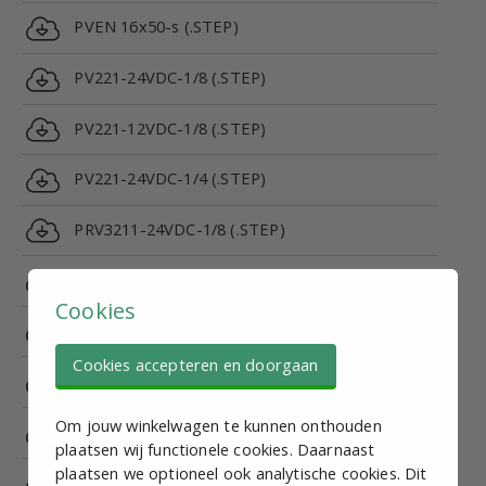
PVEN 16x50-s (.STEP)
PV221-24VDC-1/8 (.STEP)
PV221-12VDC-1/8 (.STEP)
PV221-24VDC-1/4 (.STEP)
PRV3211-24VDC-1/8 (.STEP)
PRV3221-24VDC-1/4 (.STEP)
Cookies
PRV3211H-24VDC-1/8 (.STEP)
Cookies accepteren en doorgaan
PRV3221H-24VDC-1/4 (.STEP)
Om jouw winkelwagen te kunnen onthouden
PRV5211-24VDC-1/8 (.STEP)
plaatsen wij functionele cookies. Daarnaast
plaatsen we optioneel ook analytische cookies. Dit
PRV5221-24VDC-1/4 (.STEP)